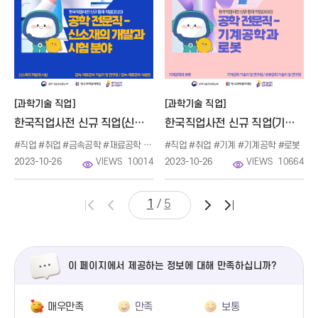
[과학기술 직업]
[과학기술 직업]
한국직업사전 신규 직업(신소재의 개발과 시험)
한국직업사전 신규 직업(기계공학과 로봇)
#직업 #취업 #금속공학 #재료공학 #탄소섬유 #나노 #랩다이아몬드
#직업 #취업 #기계 #기계공학 #로봇
2023-10-26
VIEWS
10014
2023-10-26
VIEWS
10664
/
1
5
이 페이지에서 제공하는 정보에 대해 만족하십니까?
매우만족
만족
보통