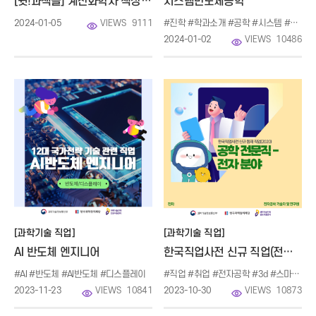
[쉿!과책들] 계산화학자 책상 들여다보기
시스템반도체공학
2024-01-05
VIEWS
9111
#진학 #학과소개 #공학 #시스템 #반도체 #물리학
2024-01-02
VIEWS
10486
[과학기술 직업]
[과학기술 직업]
AI 반도체 엔지니어
한국직업사전 신규 직업(전자 분야)
#AI #반도체 #AI반도체 #디스플레이
#직업 #취업 #전자공학 #3d #스마트헬스
2023-11-23
VIEWS
10841
2023-10-30
VIEWS
10873