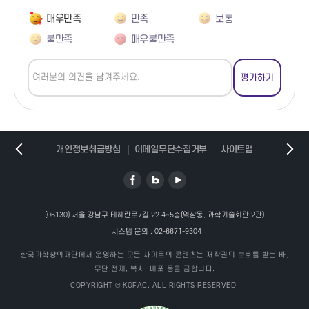
근데 이게 무슨 말이냐? 별빛을 어떻게 잘 모으면 되지? 크게 만들면
매우만족
만족
보통
되지, 그게 아니고요, 이런 현상 때문에 그래요.
불만족
매우불만족
봤을 거예요, 아주 잘 보이죠? 왼쪽에는 목성이구요. 달입니다.
이건 달이고, 달 표면. 별. 반짝반짝 거리죠.
이 반짝반짝 거리는데, 이거 칼라로 반짝반짝 거리는데, 이거
색수차라고 그래요.
이거 광학계의 특성, 여러분들 아마 안경 쓰는 친구들은 막 LED 전구
개인정보취급방침
이메일무단수집거부
사이트맵
같은 거 보면 빨간색, 파란색 막 느껴질 겁니다. 그게 이제 이
현상이라고 보시면 돼요.
여러분들이 별빛을 볼 때 반짝반짝 거리는 게 무슨 이유냐면은 그건
대기 중의 공기들 때문에 그렇습니다.
대기 중의 공기들이 이렇게 덩어리로 있단 말이에요. 그러면
(06130) 서울 강남구 테헤란로7길 22 4~5층(역삼동, 과학기술회관 2관)
우주에서 별빛, 우주에서 오는 별빛이 흔들려요, 공기에 의해서.
시스템 문의 :
02-6671-9304
왜? 별빛이 우주까지 괜찮은데, 지구를 통과할 때 대기들 자체가
한국과학창의재단에서 운영하는 모든 사이트의 콘텐츠는 저작권의 보호를 받는 바,
렌즈라고 생각하면 돼요.
무단 전재, 복사, 배포 등을 금합니다.
동글동글한 렌즈, 그 렌즈들이 이렇게 공기 덩어리가 있는데, 어떨
COPYRIGHT © KOFAC. ALL RIGHTS RESERVED.
때 반짝반짝 많이 거리냐?