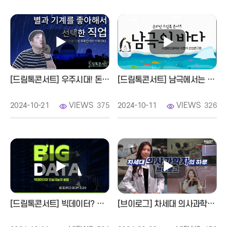
온라인 드림톡 콘서트
우주시대! 돈 되는 우주 인터넷 이야기
강연자 스페이스 빔 김태우 선임연구원님
2022 ~ 현재 (주)스페이스빔
2018 ~ 2020 충북대학교 천문우주학 박사 수료
2015 ~ 2022 국립청소년우주센터
[드림톡콘서트] 우주시대! 돈 되는 우주 인터넷 이야기
[드림톡콘서트] 남극에서는 어떤 연구를 할까?
충북대학교 천문대 방문
VIEWS
VIEWS
2024-10-21
375
2024-10-11
326
천문대에는 뭐가 있어요? 옆에 보시는 망원경이 있죠.
천문기기 공부 시작(실질적 연구관측 수행)
YSTAR-NEOPAT 광시야 망원경 1호기
· 한국천문연구원 옛 본관 옥상
-광시야 3호기
· 망원경으로 어떻게하면 별 빛을 더 잘 모을까?
[드림톡콘서트] 빅데이터? 인공지능? 구별 안되면 드루와!│빅데이터와 인공지능의 융합
[브이로그] 차세대 의사과학자의 하루
천문대에서는 뭘 하냐면, 망원경으로 관측을 하는 건데, 그 망원경을
관리하는 사람이 무조건 있어야 됩니다.