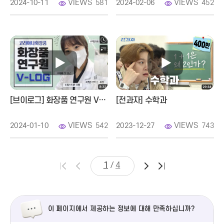
없는 곳은 대충 돌아가고 연구를 하지 못해요, 기계니까요. 천문대
VIEWS
VIEWS
2024-10-11
581
2024-02-06
452
가니까 기계인 거죠.
망원경이면 광학, 그리고 전자 부품들, 그리고 옆에 쇳덩이 기계, 그
돔 같은 거 돌아가는 것, 건축 등등, 이런 것들을 다 조금 조금씩,
그리고 소프트웨어 설계 이런 거 다 들어가는 거예요. 코딩이
기본입니다. 왜냐하면 애초에 천문학은 빅데이터거든요.
빅데이터란 말이 나오기 전부터 빅데이터였어요.
저도 제 논문이 빅데이터였어요. 근데 이제 보니까 그랬구요.
아무튼 저는 근데 기계를 좋아했잖아요.
[브이로그] 화장품 연구원 V-LOG
[전과자] 수학과
천문대 망원경을 관리할 수 있으면서 기계를 다르는 사람이
있어야되구나
VIEWS
VIEWS
2024-01-10
542
2023-12-27
743
왜나면 그거를 항시 준비를 해야지 누군가는 데이터에서 연구할 수
있게 만들어주는 사람이 필요하구나.
지금 생각해 보면 저는 이렇게 공부했어요. 내가 천문 기계 학자가
되는 게 아니고, 이 망원경으로 어떻게 하면 별빛을 더 잘 모을까?
/
1
4
망원경은 별빛을 모아주는 도구입니다. 그리고 크면 클수록
분해능이 좋아져서, 멀리 있는 걸 보는 게 아니고, 멀리 있는
해상도를 분해할 수 있는 거예요.
저기 두 개로 보이던 거를 네 개로 보이게 하거나, 한 개로 보이던
이 페이지에서 제공하는 정보에 대해 만족하십니까?
거를 두 개로 보이게 하거나, 빛을 밝게 보여주는 그런 역할입니다.