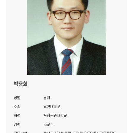
박용희
성별
남자
소속
유한대학교
학력
포항공과대학교
경력
조교수